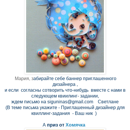
Мария, з
абирайте себе баннер приглашенного
дизайнера ,
и если согласны сотворить что-нибудь вместе с нами в
следующем квиилинг- задании,
ждем письмо на siguninas@gmail.com Светлане
(В теме письма укажите - Приглашенный дизайнер для
квиллинг-задания - Ваш ник )
А
п
риз от
Хомячка